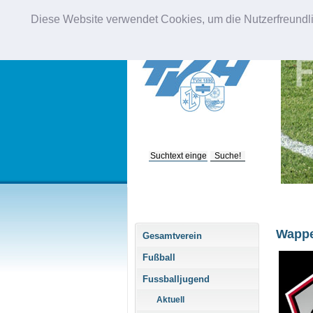
Diese Website verwendet Cookies, um die Nutzerfreundli
Bitte geben Sie einen
Suchbegriff ein, um die
Suche zu starten.
Wappe
Gesamtverein
Fußball
Fussballjugend
Aktuell