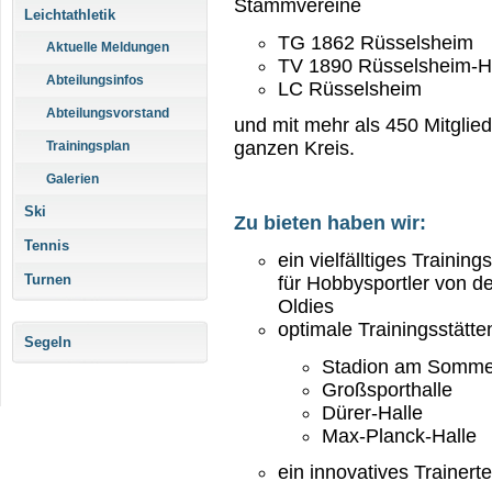
Stammvereine
Leichtathletik
TG 1862 Rüsselsheim
Aktuelle Meldungen
TV 1890 Rüsselsheim-H
Abteilungsinfos
LC Rüsselsheim
Abteilungsvorstand
und mit mehr als 450 Mitglied
ganzen Kreis.
Trainingsplan
Galerien
Ski
Zu bieten haben wir:
Tennis
ein vielfälltiges Trainin
Turnen
für Hobbysportler von 
Oldies
optimale Trainingsstätte
Segeln
Stadion am Somm
Großsporthalle
Dürer-Halle
Max-Planck-Halle
ein innovatives Trainer