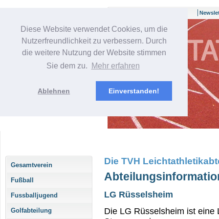
Newslet
Diese Website verwendet Cookies, um die
Nutzerfreundlichkeit zu verbessern. Durch
die weitere Nutzung der Website stimmen
Sie dem zu.
Mehr erfahren
Ablehnen
Einverstanden!
Bitte geben Sie einen
Suchbegriff ein, um die
Suche zu starten.
Die TVH Leichtathletikabte
Gesamtverein
Abteilungsinformati
Fußball
LG Rüsselsheim
Fussballjugend
Die LG Rüsselsheim ist eine 
Golfabteilung