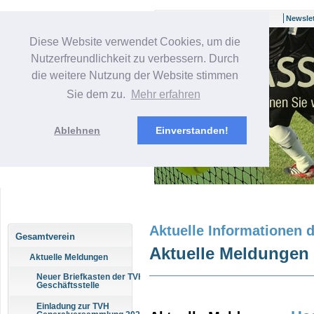
Newslet
Diese Website verwendet Cookies, um die
Nutzerfreundlichkeit zu verbessern. Durch
die weitere Nutzung der Website stimmen
Sie dem zu.
Mehr erfahren
Ablehnen
Einverstanden!
Bitte geben Sie einen
Suchbegriff ein, um die
Suche zu starten.
Aktuelle Informationen
Gesamtverein
Aktuelle Meldungen
Aktuelle Meldungen
Neuer Briefkasten der TVH
Geschäftsstelle
Einladung zur TVH