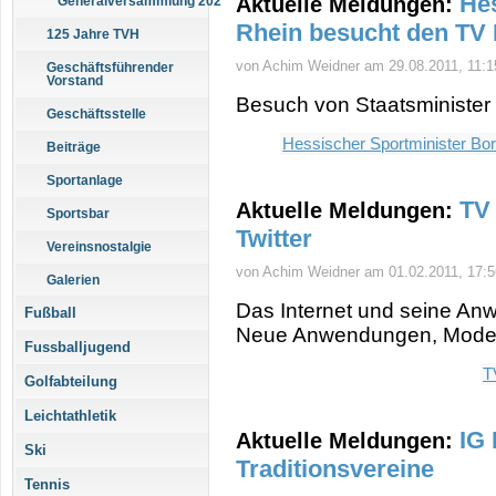
Hes
Aktuelle Meldungen:
Generalversammlung 2025
Rhein besucht den TV
125 Jahre TVH
von Achim Weidner am 29.08.2011, 11:1
Geschäftsführender
Vorstand
Besuch von Staatsminister
Geschäftsstelle
Hessischer Sportminister Bo
Beiträge
Sportanlage
TV
Aktuelle Meldungen:
Sportsbar
Twitter
Vereinsnostalgie
von Achim Weidner am 01.02.2011, 17:5
Galerien
Das Internet und seine An
Fußball
Neue Anwendungen, Moden 
Fussballjugend
T
Golfabteilung
Leichtathletik
IG
Aktuelle Meldungen:
Ski
Traditionsvereine
Tennis