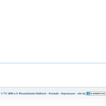
© TV 1890 e.V. Rüsselsheim-Haßloch
-
Kontakt
-
Impressum
- site by