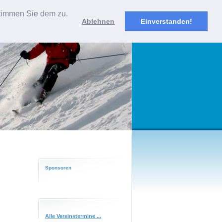
stimmen Sie dem zu.
fahrt
Kontakt
Downloads
Sponsoren
Links
Ablehnen
Einverstanden!
Sponsoren
Alle Vereinstermine ...