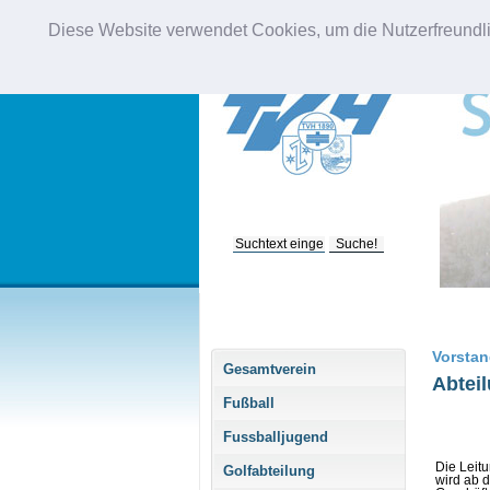
Diese Website verwendet Cookies, um die Nutzerfreundli
Bitte geben Sie einen
Suchbegriff ein, um die
Suche zu starten.
Vorstan
Gesamtverein
Abtei
Fußball
Fussballjugend
Die Leit
Golfabteilung
wird ab 