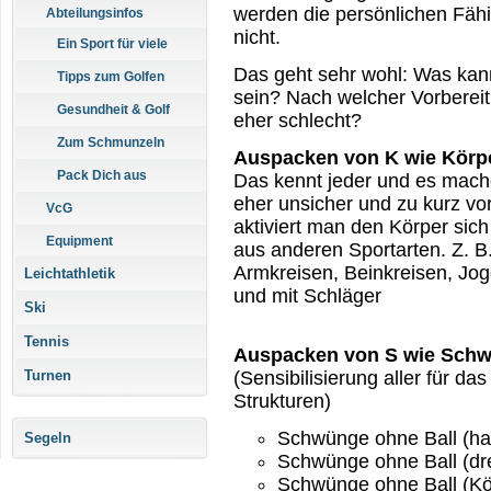
werden die persönlichen Fähi
Abteilungsinfos
nicht.
Ein Sport für viele
Das geht sehr wohl: Was kann 
Tipps zum Golfen
sein? Nach welcher Vorbereit
Gesundheit & Golf
eher schlecht?
Zum Schmunzeln
Auspacken von K wie Körp
Pack Dich aus
Das kennt jeder und es mache
eher unsicher und zu kurz v
VcG
aktiviert man den Körper sic
Equipment
aus anderen Sportarten. Z. B
Armkreisen, Beinkreisen, Jog
Leichtathletik
und mit Schläger
Ski
Tennis
Auspacken von S wie Schw
Turnen
(Sensibilisierung aller für da
Strukturen)
Schwünge ohne Ball (h
Segeln
Schwünge ohne Ball (drei
Schwünge ohne Ball (Kö