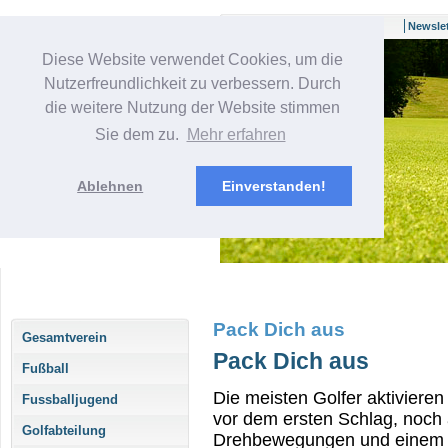
Newslet
Diese Website verwendet Cookies, um die
Nutzerfreundlichkeit zu verbessern. Durch
die weitere Nutzung der Website stimmen
Sie dem zu.
Mehr erfahren
Ablehnen
Einverstanden!
Bitte geben Sie einen
Suchbegriff ein, um die
Suche zu starten.
Pack Dich aus
Gesamtverein
Pack Dich aus
Fußball
Die meisten Golfer aktiviere
Fussballjugend
vor dem ersten Schlag, noch
Golfabteilung
Drehbewegungen und einem S